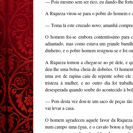
— Pois mesmo sem ser rico, eu dando-lhe fortu
A Riqueza virou-se para o pobre do homem e d
— Toma lá este cruzado novo; amanhã compra ca
O homem foi-se embora contentíssimo para c
adiantado, mas como estava um grande barulho
dinheiro, e o pobre homem resignou-se e foi ou
A Riqueza tornou a chegar-se ao pé dele, e q
deu-lhe uma bolsa cheia de dobrões. O homem 
uma ave de rapina caiu de repente sobre ele
tristeza à mulher, e no outro dia foi traba
desesperada quando soube do acontecido à bol
— Pois desta vez dou-te um saco de peças tão
vai levar a casa.
O homem agradeceu aquele favor da Riqueza e
num campo uma égua, e o cavalo botou a fugir 