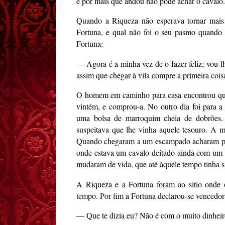
e por mais que andou não pôde achar o cavalo.
Quando a Riqueza não esperava tornar mais
Fortuna, e qual não foi o seu pasmo quando
Fortuna:
— Agora é a minha vez de o fazer feliz; vou-
assim que chegar à vila compre a primeira cois
O homem em caminho para casa encontrou que
vintém, e comprou-a. No outro dia foi para a
uma bolsa de marroquim cheia de dobrões. 
suspeitava que lhe vinha aquele tesouro. A 
Quando chegaram a um escampado acharam peg
onde estava um cavalo deitado ainda com um s
mudaram de vida, que até àquele tempo tinha s
A Riqueza e a Fortuna foram ao sítio onde 
tempo. Por fim a Fortuna declarou-se vencedor
— Que te dizia eu? Não é com o muito dinheiro 