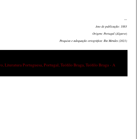
---
Ano de publicação: 1883
Origem: Portugal
(
Algarve
)
Pesquisa e adequação ortográfica: Iba Mendes (2021)
ro
,
Literatura Portuguesa
,
Portugal
,
Teófilo Braga
,
Teófilo Braga - A