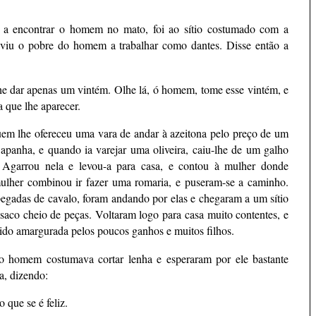
 a encontrar o homem no mato, foi ao sítio costumado com a
 viu o pobre do homem a trabalhar como dantes. Disse então a
lhe dar apenas um vintém. Olhe lá, ó homem, tome esse vintém, e
a que lhe aparecer.
m lhe ofereceu uma vara de andar à azeitona pelo preço de um
 apanha, e quando ia varejar uma oliveira, caiu-lhe de um galho
Agarrou nela e levou-a para casa, e contou à mulher donde
mulher combinou ir fazer uma romaria, e puseram-se a caminho.
adas de cavalo, foram andando por elas e chegaram a um sítio
aco cheio de peças. Voltaram logo para casa muito contentes, e
ido amargurada pelos poucos ganhos e muitos filhos.
o homem costumava cortar lenha e esperaram por ele bastante
a, dizendo:
que se é feliz.