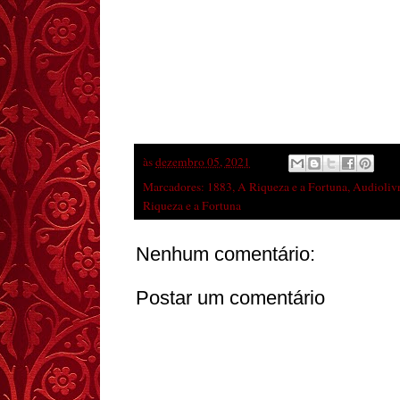
às
dezembro 05, 2021
Marcadores:
1883
,
A Riqueza e a Fortuna
,
Audioliv
Riqueza e a Fortuna
Nenhum comentário:
Postar um comentário