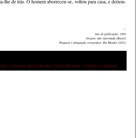
a-lhe de trás. O homem aborreceu-se, voltou para casa, e deixou-
---
Ano de publicação: 1883
Origem: não informada (Brasil)
Pesquisa e adequação ortográfica: Iba Mendes (2021)
buti e o homem
,
Sílvio Romero
,
Sílvio Romero - O jabuti e o homem