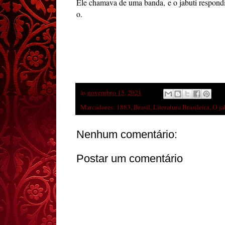
Ele chamava de uma banda, e o jabuti respondi
o.
às
novembro 15, 2021
Marcadores:
1883
,
Brasil
,
Literatura Brasileira
,
O ja
Nenhum comentário:
Postar um comentário