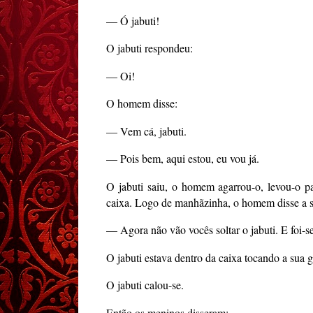
— Ó jabuti!
O jabuti respondeu:
— Oi!
O homem disse:
— Vem cá, jabuti.
— Pois bem, aqui estou, eu vou já.
O jabuti saiu, o homem agarrou-o, levou-o p
caixa. Logo de manhãzinha, o homem disse a se
— Agora não vão vocês soltar o jabuti. E foi-se
O jabuti estava dentro da caixa tocando a sua 
O jabuti calou-se.
Então os meninos disseram: