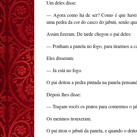
Um deles disse:
— Agora como há de ser? Como é que havemo
uma pedra da cor do casco do jabuti, senão qu
Assim fizeram. De tarde chegou o pai deles:
— Ponham a panela no fogo, para tirarmos a ca
Eles disseram:
— Já está no fogo.
O pai deitou a pedra pintada na panela pensand
Depois lhes disse:
— Tragam vocês os pratos para comermos o jab
Os meninos trouxeram.
O pai tirou o jabuti da panela, e quando o dei