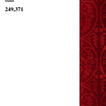
Visitas
249,371