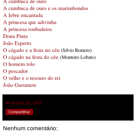
A cumbuca de ouro
A cumbuca de ouro e os marimbondos
A lebre encantada
A princesa que adivinha
A princesa roubadeira
Dona Pinta
João Esperto
O cágado e a festa no céu
(Sílvio Romero)
O cágado na festa do céu
(Monteiro Lobato)
O homem tolo
O pescador
O velho e o tesouro do rei
João Gurumete
às
janeiro 14, 2022
Compartilhar
Nenhum comentário: