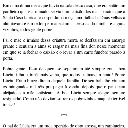
Em cima duma mesa que havia na sala dessa casa, que era então um
pardieiro quase arruinado, se via num caixão dos mais baratos que a
Santa Casa fabrica, o corpo duma moça amortalhada. Duas velhas a
alumiavam e em redor permaneciam as pessoas da família e alguns
vizinhos, todos gente pobre.
Pai e mãe e irmãos dessa criatura morta se desfaziam em amargo
pranto e sentiam a alma se rasgar na mais fina dor, nesse momento
em que se ia fechar o caixão e o levar a um carro fúnebre parado à
porta.
Pobre gente! Essa de quem se separariam até sempre era a boa
Lúcia, filha e irmã mais velha, que todos estimavam tanto! Pobre
Lúcia! Era o braço direito daquela família. De seu trabalho vinham
os minguados mil réis pra pagar à venda, depois que o pai ficara
aleijado e a mãe entisicara. A boa Lúcia sempre alegre, sempre
resignada! Como não deviam sofrer os pobrezinhos naquele terrível
transe!
***
O pai de Lúcia era um rude operário de obra grossa, um carpinteiro,