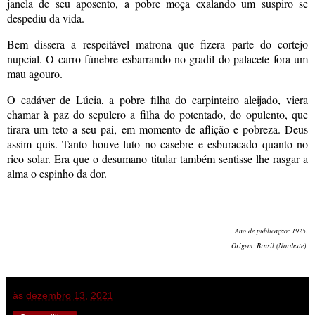
janela de seu aposento, a pobre moça exalando um suspiro se
despediu da vida.
Bem dissera a respeitável matrona que fizera parte do cortejo
nupcial. O carro fúnebre esbarrando no gradil do palacete fora um
mau agouro.
O cadáver de Lúcia, a pobre filha do carpinteiro aleijado, viera
chamar à paz do sepulcro a filha do potentado, do opulento, que
tirara um teto a seu pai, em momento de aflição e pobreza. Deus
assim quis. Tanto houve luto no casebre e esburacado quanto no
rico solar. Era que o desumano titular também sentisse lhe rasgar a
alma o espinho da dor.
---
Ano de publicação: 1925.
Origem: Brasil (Nordeste)
às
dezembro 13, 2021