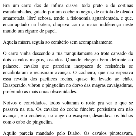
Era um carro dos de ínfima classe, todo preto e de cortinas
esmulambadas, guiado por um cocheiro negro, de cartola de oleado
amarrotada, libré sebosa, tendo a fisionomia aguardentada, e que,
encarrapitado na boleia, chupava com a maior indiferença neste
mundo um cigarro de papel.
Aquela mísera seguia ao cemitério sem acompanhamento.
O carro vinha descendo a rua tranquilamente ao trote cansado de
dois cavalos magros, ossudos. Quando chegou bem defronte ao
palacete, cavalos que pareciam incapazes de resistência se
encabritaram e recusaram avançar. O cocheiro, que não esperava
essa revolta dos pacíficos rocins, quase foi levado ao chão.
Exasperado, vibrou o pinguelim no dorso das magras cavalgaduras,
proferindo as mais cruas obscenidades.
Noivos e convidados, todos voltaram o rosto pra ver o que se
passava na rua. Os cavalos do coche fúnebre persistiam em não
avançar, e o cocheiro, no auge do exaspero, desandava os bichos
com o cabo do pinguelim.
Aquilo parecia mandado pelo Diabo. Os cavalos pinoteavam,