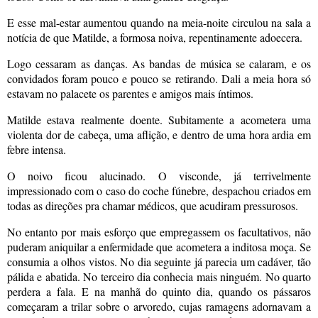
E esse mal-estar aumentou quando na meia-noite circulou na sala a
notícia de que Matilde, a formosa noiva, repentinamente adoecera.
Logo cessaram as danças. As bandas de música se calaram, e os
convidados foram pouco e pouco se retirando. Dali a meia hora só
estavam no palacete os parentes e amigos mais íntimos.
Matilde estava realmente doente. Subitamente a acometera uma
violenta dor de cabeça, uma aflição, e dentro de uma hora ardia em
febre intensa.
O noivo ficou alucinado. O visconde, já terrivelmente
impressionado com o caso do coche fúnebre, despachou criados em
todas as direções pra chamar médicos, que acudiram pressurosos.
No entanto por mais esforço que empregassem os facultativos, não
puderam aniquilar a enfermidade que acometera a inditosa moça. Se
consumia a olhos vistos. No dia seguinte já parecia um cadáver, tão
pálida e abatida. No terceiro dia conhecia mais ninguém. No quarto
perdera a fala. E na manhã do quinto dia, quando os pássaros
começaram a trilar sobre o arvoredo, cujas ramagens adornavam a