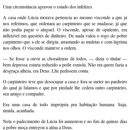
Uma circunstância agravou o estado dos infelizes.
A casa onde Lúcia morava pertencia ao mesmo visconde a que já
nos referimos, que ordenara ao carpinteiro que se mudasse, já que
não podia pagar o aluguel. O visconde, apesar de opulento, era
inflexível em questões de dinheiro. De nada valeu o rogo do pobre
carpinteiro que a ele se dirigiu, arrastando as muletas e com lágrima
nos olhos. O visconde manteve a ordem.
— Se fosse a ouvir as choradeiras de todos, — dizia o titular —
bem depressa estaria reduzido a pedir esmola. Não era quem fazia a
desgraça alheia, era Deus. Lhe pedissem conta.
O carpinteiro teve que desocupar a casa e fora se meter no pardieiro
do qual já falamos e que por piedade lhe cedera outro carpinteiro,
seu amigo e compadre.
Era uma casa de todo imprópria pra habitação humana: Suja,
úmida, acanhada.
Nela o padecimento de Lúcia foi aumentou e no fim de quinze dias
a pobre moça entregou a alma a Deus.