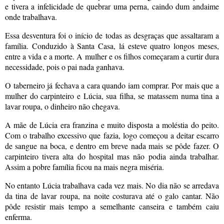
e tivera a infelicidade de quebrar uma perna, caindo dum andaime
onde trabalhava.
Essa desventura foi o início de todas as desgraças que assaltaram a
família. Conduzido à Santa Casa, lá esteve quatro longos meses,
entre a vida e a morte. A mulher e os filhos começaram a curtir dura
necessidade, pois o pai nada ganhava.
O taberneiro já fechava a cara quando iam comprar. Por mais que a
mulher do carpinteiro e Lúcia, sua filha, se matassem numa tina a
lavar roupa, o dinheiro não chegava.
A mãe de Lúcia era franzina e muito disposta a moléstia do peito.
Com o trabalho excessivo que fazia, logo começou a deitar escarro
de sangue na boca, e dentro em breve nada mais se pôde fazer. O
carpinteiro tivera alta do hospital mas não podia ainda trabalhar.
Assim a pobre família ficou na mais negra miséria.
No entanto Lúcia trabalhava cada vez mais. No dia não se arredava
da tina de lavar roupa, na noite costurava até o galo cantar. Não
pôde resistir mais tempo a semelhante canseira e também caiu
enferma.