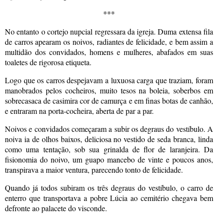
***
No entanto o cortejo nupcial regressara da igreja. Duma extensa fila
de carros apearam os noivos, radiantes de felicidade, e bem assim a
multidão dos convidados, homens e mulheres, abafados em suas
toaletes de rigorosa etiqueta.
Logo que os carros despejavam a luxuosa carga que traziam, foram
manobrados pelos cocheiros, muito tesos na boleia, soberbos em
sobrecasaca de casimira cor de camurça e em finas botas de canhão,
e entraram na porta-cocheira, aberta de par a par.
Noivos e convidados começaram a subir os degraus do vestíbulo. A
noiva ia de olhos baixos, deliciosa no vestido de seda branca, linda
como uma tentação, sob sua grinalda de flor de laranjeira. Da
fisionomia do noivo, um guapo mancebo de vinte e poucos anos,
transpirava a maior ventura, parecendo tonto de felicidade.
Quando já todos subiram os três degraus do vestíbulo, o carro de
enterro que transportava a pobre Lúcia ao cemitério chegava bem
defronte ao palacete do visconde.