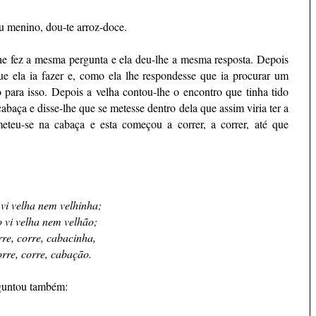
 menino, dou-te arroz-doce.
lhe fez a mesma pergunta e ela deu-lhe a mesma resposta. Depois
 ela ia fazer e, como ela lhe respondesse que ia procurar um
o para isso. Depois a velha contou-lhe o encontro que tinha tido
aça e disse-lhe que se metesse dentro dela que assim viria ter a
teu-se na cabaça e esta começou a correr, a correr, até que
vi velha nem velhinha;
 vi velha nem velhão;
re, corre, cabacinha,
rre, corre, cabação.
rguntou também: