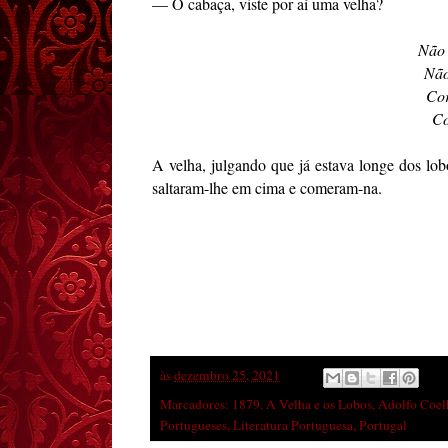
— Ó cabaça, viste por aí uma velha?
Não 
Não
Cor
Co
A velha, julgando que já estava longe dos lob
saltaram-lhe em cima e comeram-na.
às
dezembro 25, 2021
Marcadores:
1879
,
A Velha e os Lobos
,
Adolfo Coel
Portugueses
,
Literatura Portuguesa
,
Portugal