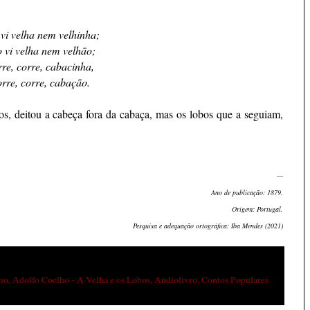
vi velha nem velhinha;
 vi velha nem velhão;
re, corre, cabacinha,
rre, corre, cabação.
os, deitou a cabeça fora da cabaça, mas os lobos que a seguiam,
---
Ano de publicação: 1879.
Origem: Portugal.
Pesquisa e adequação ortográfica: Iba Mendes (2021)
ho
,
Adolfo Coelho - A Velha e os Lobos
,
Audiolivro
,
Contos Populares