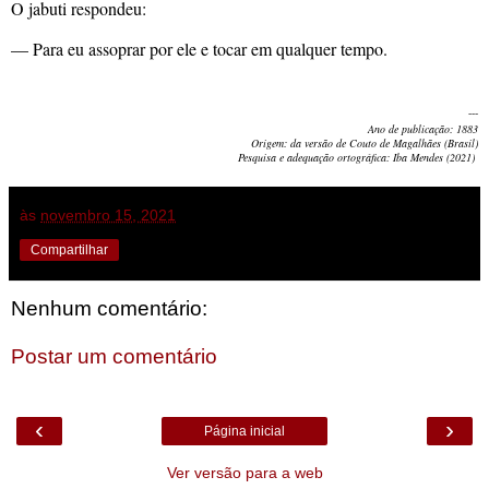
O jabuti respondeu:
— Para eu assoprar por ele e tocar em qualquer tempo.
---
Ano de publicação: 1883
Origem: da versão de Couto de Magalhães (Brasil)
Pesquisa e adequação ortográfica: Iba Mendes (2021)
às
novembro 15, 2021
Compartilhar
Nenhum comentário:
Postar um comentário
‹
›
Página inicial
Ver versão para a web