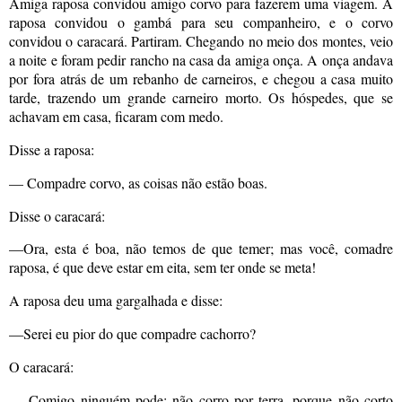
Amiga raposa convidou amigo corvo para fazerem uma viagem. A
raposa convidou o gambá para seu companheiro, e o corvo
convidou o caracará. Partiram. Chegando no meio dos montes, veio
a noite e foram pedir rancho na casa da amiga onça. A onça andava
por fora atrás de um rebanho de carneiros, e chegou a casa muito
tarde, trazendo um grande carneiro morto. Os hóspedes, que se
achavam em casa, ficaram com medo.
Disse a raposa:
— Compadre corvo, as coisas não estão boas.
Disse o caracará:
—Ora, esta é boa, não temos de que temer; mas você, comadre
raposa, é que deve estar em eita, sem ter onde se meta!
A raposa deu uma gargalhada e disse:
—Serei eu pior do que compadre cachorro?
O caracará:
— Comigo ninguém pode; não corro por terra, porque não corto