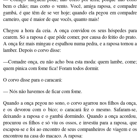
bem o chão; mas corto o vento. Você, amiga raposa, e compadre
gambá, é que têm de se ver hoje; quando ela pegou em compadre
carneiro, que é maior de que vocês, quanto mais!
Chegou a hora da ceia. A onça convidou os seus hóspedes para
cearem. Só a raposa é que pôde comer, por causa do feitio do prato.
A onça fez mais mingau e espalhou numa pedra, e a raposa tornou a
lamber. Depois o corvo disse:
—Comadre onça, eu não acho boa esta moda: quem lambe, come;
quem pinica com fome fica! Foram todos dormir.
O corvo disse para o caracará:
— Nós não havemos de ficar com fome.
Quando a onça pegou no sono, o corvo agarrou nos filhos da onça,
e os devorou com o bico; o caracará fez o mesmo. Safaram-se,
deixando a raposa e o gambá dormindo. Quando a onça acordou,
procurou os filhos e só viu os ossos, e investiu para a raposa, que
escapou-se e foi ao encontro de seus companheiros de viagem e os
encontrou na casa do macaco. A raposa: