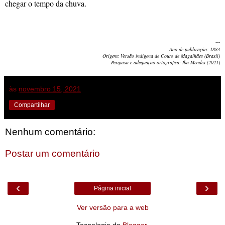
chegar o tempo da chuva.
---
Ano de publicação: 1883
Origem: Versão indígena de Couto de Magalhães (Brasil)
Pesquisa e adequação ortográfica: Iba Mendes (2021)
às
novembro 15, 2021
Compartilhar
Nenhum comentário:
Postar um comentário
‹
›
Página inicial
Ver versão para a web
Tecnologia do
Blogger
.