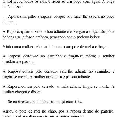
O sol secou todos os rios, e ficou só um poço com água. A onça
então disse:
— Agora sim; pilho a raposa, porque vou fazer-lhe espera no poço
da água.
A Raposa, quando veio, olhou adiante e enxergou a onça; não pôde
beber água, e foi-se embora, pensando como poderia beber.
Vinha uma mulher pelo caminho com um pote de mel a cabeça.
A Raposa deitou-se no caminho e fingiu-se morta; a mulher
arredou-a e passou.
A Raposa correu pelo cerrado, saiu-lhe adiante ao caminho, e
fingiu-se morta. A mulher arredou-a e passou adiante.
A Raposa correu pelo cerrado, e mais adiante fingiu-se morta. A
mulher chegou e disse:
— Se eu tivesse apanhado as outras já eram três.
Arriou o pote de mel no chão, pôs a raposa dentro do paneiro,
deixou-o aí, e voltou para trazer as outras raposas.