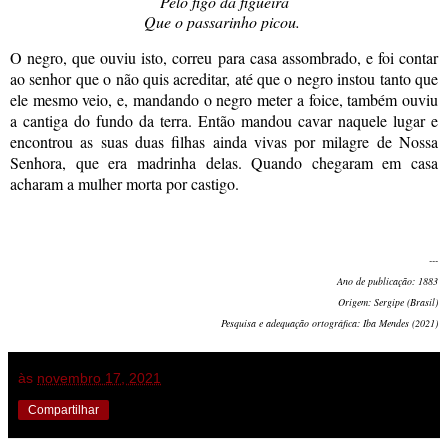
Pelo figo da figueira
Que o passarinho picou.
O negro, que ouviu isto, correu para casa assombrado, e foi contar
ao senhor que o não quis acreditar, até que o negro instou tanto que
ele mesmo veio, e, mandando o negro meter a foice, também ouviu
a cantiga do fundo da terra. Então mandou cavar naquele lugar e
encontrou as suas duas filhas ainda vivas por milagre de Nossa
Senhora, que era madrinha delas. Quando chegaram em casa
acharam a mulher morta por castigo.
---
Ano de publicação: 1883
Origem: Sergipe (Brasil)
Pesquisa e adequação ortográfica: Iba Mendes (2021)
às
novembro 17, 2021
Compartilhar