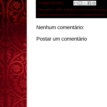
às
janeiro 04, 2022
Marcadores:
1684
,
Audiolivro
,
Literatura Portugue
falcão e o rouxinol
,
O falcão e o rouxinol
,
Portugal
Nenhum comentário:
Postar um comentário