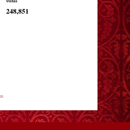
Visitas
248,851
er
.