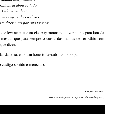
rmãos, acabou-se tudo...
Tudo se acabou.
orreu entre dois ladrões...
so dizer mais por oito tostões!
 se levantara contra ele. Agarraram-no, levaram-no para fora da
a mestra, que para sempre o curou das manias de ser sábio sem
que dizer.
dar da terra, e foi um honesto lavrador como o pai.
 castigo sofrido e merecido.
---
Origem: Portugal.
Pesquisa e adequação ortográfica: Iba Mendes (2021)