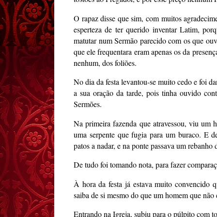
O rapaz disse que sim, com muitos agradecim
esperteza de ter querido inventar Latim, po
matutar num Sermão parecido com os que ouvir
que ele frequentara eram apenas os da presença
nenhum, dos foliões.
No dia da festa levantou-se muito cedo e foi da
a sua oração da tarde, pois tinha ouvido con
Sermões.
Na primeira fazenda que atravessou, viu um 
uma serpente que fugia para um buraco. E 
patos a nadar, e na ponte passava um rebanho d
De tudo foi tomando nota, para fazer comparaç
À hora da festa já estava muito convencido 
saiba de si mesmo do que um homem que não 
Entrando na Igreja, subiu para o púlpito com to