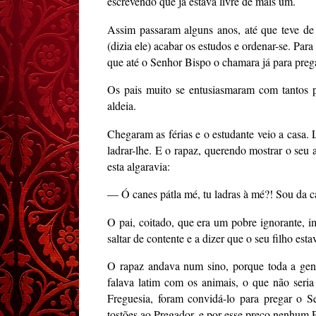
escrevendo que já estava livre de mais um.
Assim passaram alguns anos, até que teve de a
(dizia ele) acabar os estudos e ordenar-se. Par
que até o Senhor Bispo o chamara já para preg
Os pais muito se entusiasmaram com tantos p
aldeia.
Chegaram as férias e o estudante veio a casa.
ladrar-lhe. E o rapaz, querendo mostrar o seu
esta algaravia:
— Ó canes pátla mé, tu ladras à mé?! Sou da c
O pai, coitado, que era um pobre ignorante, 
saltar de contente e a dizer que o seu filho est
O rapaz andava num sino, porque toda a gent
falava latim com os animais, o que não ser
Freguesia, foram convidá-lo para pregar o S
tostões ao Pregador, e por esse preço nenhum Pa