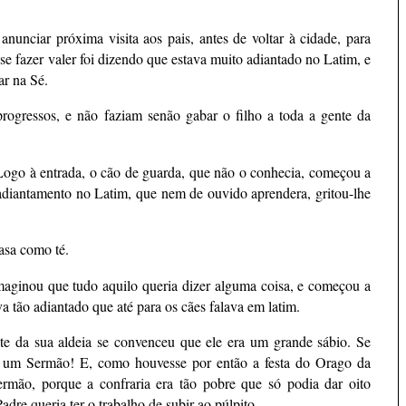
nunciar próxima visita aos pais, antes de voltar à cidade, para
a se fazer valer foi dizendo que estava muito adiantado no Latim, e
ar na Sé.
rogressos, e não faziam senão gabar o filho a toda a gente da
 Logo à entrada, o cão de guarda, que não o conhecia, começou a
 adiantamento no Latim, que nem de ouvido aprendera, gritou-lhe
asa como té.
imaginou que tudo aquilo queria dizer alguma coisa, e começou a
ava tão adiantado que até para os cães falava em latim.
e da sua aldeia se convenceu que ele era um grande sábio. Se
ia um Sermão! E, como houvesse por então a festa do Orago da
ermão, porque a confraria era tão pobre que só podia dar oito
dre queria ter o trabalho de subir ao púlpito.