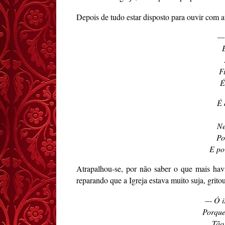
Depois de tudo estar disposto para ouvir com 
— 
F
É
É 
Ne
Po
E po
Atrapalhou-se, por não saber o que mais havi
reparando que a Igreja estava muito suja, grito
— Ó i
Porque
Tão