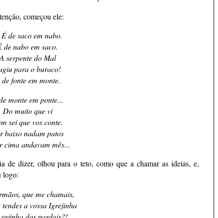
atenção, começou ele:
É de saco em nabo.
É de nabo em saco.
A serpente do Mal
ugiu para o buraco!
 de fonte em monte.
de monte em ponte...
Do muito que vi
m sei que vos conte.
r baixo nadam patos
r cima andavam mês...
a de dizer, olhou para o teto, como que a chamar as ideias, e,
u logo:
rmãos, que me chamais,
 tendes a vossa Igrejinha
 sujinha dos pardais?!