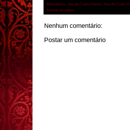
Marcadores:
Ana de Castro Osório
,
Ana de Castro O
Sermão na aldeia
Nenhum comentário:
Postar um comentário