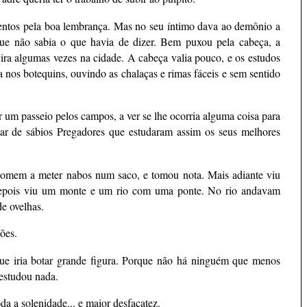
entos pela boa lembrança. Mas no seu íntimo dava ao demônio a
rque não sabia o que havia de dizer. Bem puxou pela cabeça, a
a algumas vezes na cidade. A cabeça valia pouco, e os estudos
 nos botequins, ouvindo as chalaças e rimas fáceis e sem sentido
r um passeio pelos campos, a ver se lhe ocorria alguma coisa para
tar de sábios Pregadores que estudaram assim os seus melhores
homem a meter nabos num saco, e tomou nota. Mais adiante viu
depois viu um monte e um rio com uma ponte. No rio andavam
e ovelhas.
ões.
que iria botar grande figura. Porque não há ninguém que menos
estudou nada.
da a solenidade... e maior desfaçatez.