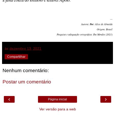
---
Autora:
Por:
Alice de Almeida
Origem: Brasil
Pesquisa e adequação ortográfica: Iba Mendes (2021)
às
dezembro 13, 2021
Compartilhar
Nenhum comentário:
Postar um comentário
‹
›
Página inicial
Ver versão para a web