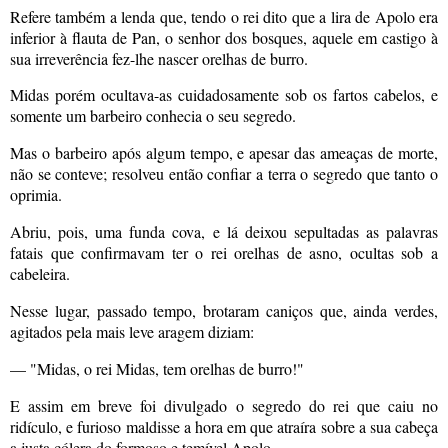
Refere também a lenda que, tendo o rei dito que a lira de Apolo era
inferior à flauta de Pan, o senhor dos bosques, aquele em castigo à
sua irreverência fez-lhe nascer orelhas de burro.
Midas porém ocultava-as cuidadosamente sob os fartos cabelos, e
somente um barbeiro conhecia o seu segredo.
Mas o barbeiro após algum tempo, e apesar das ameaças de morte,
não se conteve; resolveu então confiar a terra o segredo que tanto o
oprimia.
Abriu, pois, uma funda cova, e lá deixou sepultadas as palavras
fatais que confirmavam ter o rei orelhas de asno, ocultas sob a
cabeleira.
Nesse lugar, passado tempo, brotaram caniços que, ainda verdes,
agitados pela mais leve aragem diziam:
— "Midas, o rei Midas, tem orelhas de burro!"
E assim em breve foi divulgado o segredo do rei que caiu no
ridículo, e furioso maldisse a hora em que atraíra sobre a sua cabeça
a justa cólera do formoso e temível Apolo.