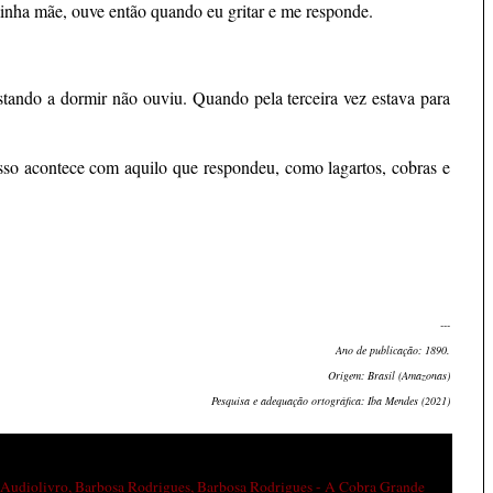
nha mãe, ouve então quando eu gritar e me responde.
 estando a dormir não ouviu. Quando pela terceira vez estava para
isso acontece com aquilo que respondeu, como lagartos, cobras e
---
Ano de publicação: 1890.
Origem: Brasil (Amazonas)
Pesquisa e adequação ortográfica: Iba Mendes (2021)
Audiolivro
,
Barbosa Rodrigues
,
Barbosa Rodrigues - A Cobra Grande