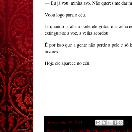
— Eu já vou, minha avó. Não queres me dar mi
Voou logo para o céu.
Já quando ia alta a noite ele gritou e a velha
extinguir-se a voz, a velha acordou.
É por isso que a gente não perde a pele e só 
árvores.
Hoje ele aparece no céu.
às
dezembro 14, 2021
Marcadores:
1890
,
A Cobra Grande ou Serpentário
,