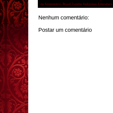
ou Serpentário
,
Brasil
,
Lendas Indígenas
,
Literatura 
Nenhum comentário:
Postar um comentário