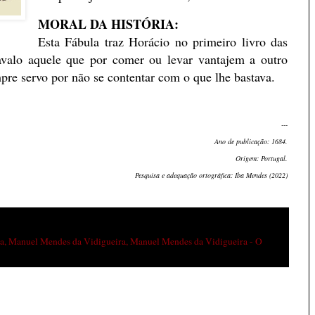
MORAL DA HISTÓRIA:
Esta Fábula traz Horácio no primeiro livro das
avalo aquele que por comer ou levar vantajem a outro
mpre servo por não se contentar com o que lhe bastava.
---
Ano de publicação: 1684.
Origem: Portugal.
Pesquisa e adequação ortográfica: Iba Mendes (2022)
sa
,
Manuel Mendes da Vidigueira
,
Manuel Mendes da Vidigueira - O