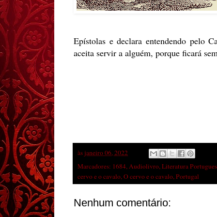
Epístolas e declara entendendo pelo C
aceita servir a alguém, porque ficará se
às
janeiro 06, 2022
Marcadores:
1684
,
Audiolivro
,
Literatura Portugue
cervo e o cavalo
,
O cervo e o cavalo
,
Portugal
Nenhum comentário: