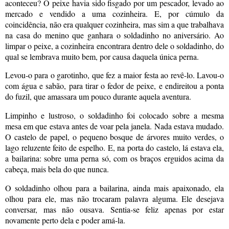
aconteceu? O peixe havia sido fisgado por um pescador, levado ao
mercado e vendido a uma cozinheira. E, por cúmulo da
coincidência, não era qualquer cozinheira, mas sim a que trabalhava
na casa do menino que ganhara o soldadinho no aniversário. Ao
limpar o peixe, a cozinheira encontrara dentro dele o soldadinho, do
qual se lembrava muito bem, por causa daquela única perna.
Levou-o para o garotinho, que fez a maior festa ao revê-lo. Lavou-o
com água e sabão, para tirar o fedor de peixe, e endireitou a ponta
do fuzil, que amassara um pouco durante aquela aventura.
Limpinho e lustroso, o soldadinho foi colocado sobre a mesma
mesa em que estava antes de voar pela janela. Nada estava mudado.
O castelo de papel, o pequeno bosque de árvores muito verdes, o
lago reluzente feito de espelho. E, na porta do castelo, lá estava ela,
a bailarina: sobre uma perna só, com os braços erguidos acima da
cabeça, mais bela do que nunca.
O soldadinho olhou para a bailarina, ainda mais apaixonado, ela
olhou para ele, mas não trocaram palavra alguma. Ele desejava
conversar, mas não ousava. Sentia-se feliz apenas por estar
novamente perto dela e poder amá-la.