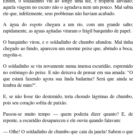
Enfim, o soldadinho viu ao longe uma luz, e respirou aliviado;
aquela viagem no escuro não o agradava nem um pouco. Mal sabia
ele que, infelizmente, seus problemas não haviam acabado.
A água do esgoto chegara a um rio, com um grande salto;
rapidamente, as águas agitadas viraram o frágil barquinho de papel.
O barquinho virou, e o soldadinho de chumbo afundou. Mal tinha
chegado ao fundo, apareceu um enorme peixe que, abrindo a boca,
engoliu-o.
O soldadinho se viu novamente numa imensa escuridão, espremido
no estômago do peixe. E não deixava de pensar em sua amada: "O
que estará fazendo agora sua linda bailarina? Será que ainda se
lembra de mim?".
E, se não fosse tão destemido, teria chorado lágrimas de chumbo,
pois seu coração sofria de paixão.
Passou-se muito tempo — quem poderia dizer quanto? E, de
repente, a escuridão desapareceu e ele ouviu quando falavam:
— Olhe! O soldadinho de chumbo que caiu da janela! Sabem o que