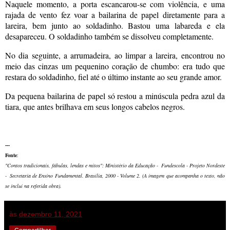
Naquele momento, a porta escancarou-se com violência, e uma
rajada de vento fez voar a bailarina de papel diretamente para a
lareira, bem junto ao soldadinho. Bastou uma labareda e ela
desapareceu. O soldadinho também se dissolveu completamente.
No dia seguinte, a arrumadeira, ao limpar a lareira, encontrou no
meio das cinzas um pequenino coração de chumbo: era tudo que
restara do soldadinho, fiel até o último instante ao seu grande amor.
Da pequena bailarina de papel só restou a minúscula pedra azul da
tiara, que antes brilhava em seus longos cabelos negros.
---
Fonte
:
"Contos tradicionais, fábulas, lendas e mitos": Ministério da Educação - Fundescola - Projeto Nordeste
- Secretaria de Ensino Fundamental. Brasília, 2000 - Volume 2. (A imagem que acompanha o texto, não
se inclui na referida obra).
às
dezembro 11, 2021