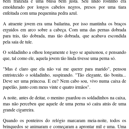
bem franzida e uma blusa bem justa. Seu lindo rostinho era
emoldurado por longos cabelos negros, presos por uma tiara
enfeitada com uma pequenina pedra azul.
A atraente jovem era uma bailarina, por isso mantinha os braços
erguidos em arco sobre a cabeça. Com uma das pernas dobrada
para trás, tão dobrada, mas tão dobrada, que acabava escondida
pela saia de tule.
O soldadinho a olhou longamente e logo se apaixonou, e pensando
que, tal como ele, aquela jovem tão linda tivesse uma perna só.
"Mas é claro que ela não vai me querer para marido", pensou
entristecido o soldadinho, suspirando. "Tão elegante, tão bonita...
Deve ser uma princesa. E eu? Nem cabo sou, vivo numa caixa de
papelão, junto com meus vinte e quatro irmãos".
A noite, antes de deitar, o menino guardou os soldadinhos na caixa,
mas não percebeu que aquele de uma perna só caíra atrás de uma
grande cigarreira.
Quando os ponteiros do relógio marcaram meia-noite, todos os
brinquedos se animaram e começaram a aprontar mil e uma. Uma