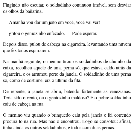
Fingindo não escutar, o soldadinho continuou imóvel, sem desviar
os olhos da bailarina.
— Amanhã vou dar um jeito em você, você vai ver!
— gritou o geniozinho enfezado. — Pode esperar.
Depois disso, pulou de cabeça na cigarreira, levantando uma nuvem
que fez todos espirrarem.
Na manhã seguinte, o menino tirou os soldadinhos de chumbo da
caixa, recolheu aquele de uma perna só, que estava caído atrás da
cigarreira, e os arrumou perto da janela. O soldadinho de uma perna
só, como de costume, era o último da fila.
De repente, a janela se abriu, batendo fortemente as venezianas.
Teria sido o vento, ou o geniozinho maldoso? E o pobre soldadinho
caiu de cabeça na rua.
O menino viu quando o brinquedo caiu pela janela e foi correndo
procurá-lo na rua. Mas não o encontrou. Logo se consolou: afinal,
tinha ainda os outros soldadinhos, e todos com duas pernas.