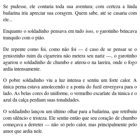
Se pudesse, ele contaria toda sua aventura; com certeza a linda
bailarina iria apreciar sua coragem. Quem sabe, até se casaria com
ele...
Enquanto o soldadinho pensava em tudo isso, o garotinho brincava
tranquilo com o pião.
De repente como foi, como não foi — é caso de se pensar se o
geniozinho ruim da cigarreira não metera seu nariz —, o garotinho
agarrou o soldadinho de chumbo e atirou-o na lareira, onde o fogo
ardia intensamente.
O pobre soldadinho viu a luz intensa e sentiu um forte calor. A
única perna estava amolecendo e a ponta do fuzil envergava para o
lado. As belas cores do uniforme, o vermelho escarlate da túnica e o
azul da calça perdiam suas tonalidades.
O soldadinho lançou um último olhar para a bailarina, que retribuiu
com silêncio e tristeza. Ele sentiu então que seu coração de chumbo
começava a derreter — não só pelo calor, mas principalmente pelo
amor que ardia nele.