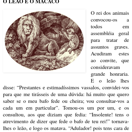
O LEÃO E O MACACO
O rei dos animais
convocou-os a
todos em
assembléia geral
para tratar de
assuntos graves.
Acudiram estes
ao convite, que
consideravam
grande honraria.
E o leão lhes
disse: “Prestantes e estimadíssimos vassalos, convidei-vos
para que me tirásseis de uma dúvida: há muito que quero
saber se o meu bafo fede ou cheira; vou consultar-vos a
cada um em particular”. Tomou-os um por um, e os
consultou, aos que diziam que fedia: “Insolente! tens o
atrevimento de dizer que fede o bafo de teu rei!” tornava-
lhes o leão, e logo os matava. “Adulador! pois tens cara de