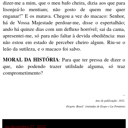
dizer-me a mim, que o meu bafo cheira, dizia aos que para
lisonjeá-lo mentiam; não gosto de quem me quer
enganar!” E os matava. Chegou a vez do macaco: Senhor,
há de Vossa Majestade perdoar-me, disse o espertalhão;
ando há quinze dias com um defluxo horrível; sai da cama,
apresentei-me, só para não faltar à devida obediência: mas
não estou em estado de perceber cheiro algum. Riu-se o
leão da sutileza, e o macaco foi salvo.
MORAL DA HISTÓRIA
: Para que ter pressa de dizer o
que, não podendo trazer utilidade alguma, só traz
comprometimento?
---
Ano de publicação: 1852.
Origem: Brasil (imitadas de Esopo e La Fontaine)
às
dezembro 27, 2021