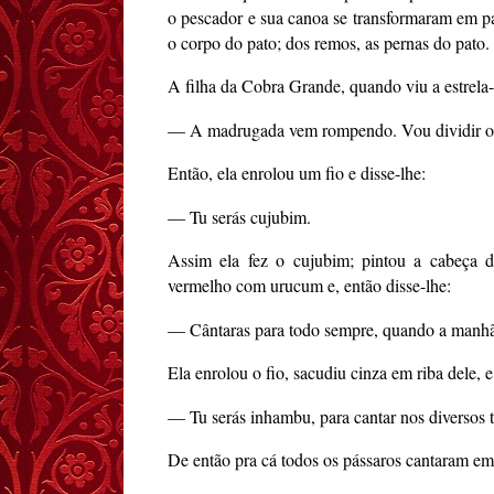
o pescador e sua canoa se transformaram em pa
o corpo do pato; dos remos, as pernas do pato.
A filha da Cobra Grande, quando viu a estrela-
— A madrugada vem rompendo. Vou dividir o d
Então, ela enrolou um fio e disse-lhe:
— Tu serás cujubim.
Assim ela fez o cujubim; pintou a cabeça d
vermelho com urucum e, então disse-lhe:
— Cântaras para todo sempre, quando a manhã 
Ela enrolou o fio, sacudiu cinza em riba dele, e
— Tu serás inhambu, para cantar nos diversos 
De então pra cá todos os pássaros cantaram em 