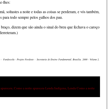
e-lhes:
ã, soltastes a noite e todas as coisas se perderam, e vós também,
s para todo sempre pelos galhos dos pau.
o braço, dizem que são ainda o sinal do breu que fechava o caroço
derreteram.)
o - Fundescola - Projeto Nordeste - Secretaria de Ensino Fundamental. Brasília, 2000 - Volume 2.
 apareceu
,
Como a noite apareceu Lenda Indígena
,
Lenda Como a noite