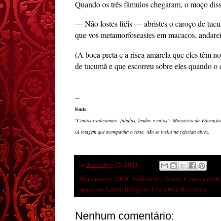
Quando os três fâmulos chegaram, o moço diss
— Não fostes fiéis — abristes o caroço de tucum
que vos metamorfoseastes em macacos, andarei
(A boca preta e a risca amarela que eles têm n
de tucumã e que escorreu sobre eles quando o 
---
Fonte
:
"Contos tradicionais, fábulas, lendas e mitos": Ministério da Educaçã
(A imagem que acompanha o texto, não se inclui na referida obra).
às
dezembro 15, 2021
Marcadores:
2000
,
Audiolivro
,
Brasil
,
Como a noite
apareceu
,
Lenda Indígena
,
Literatura Brasileira
Nenhum comentário: