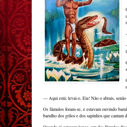
— Aqui está; levai-o. Eia! Não o abrais, senão 
Os fâmulos foram-se, e estavam ouvindo barulh
barulho dos grilos e dos sapinhos que cantam d
Quando já estavam longe, um dos fâmulos diss