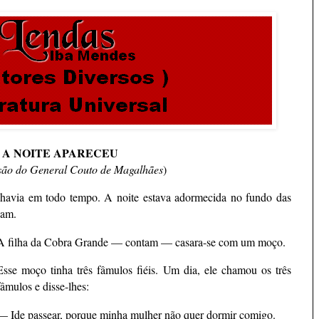
A NOITE APARECEU
rsão do General Couto de Magalhães
)
 havia em todo tempo. A noite estava adormecida no fundo das
vam.
A filha da Cobra Grande — contam — casara-se com um moço.
Esse moço tinha três fâmulos fiéis. Um dia, ele chamou os três
fâmulos e disse-lhes:
— Ide passear, porque minha mulher não quer dormir comigo.