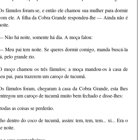
Os fâmulos foram-se, e então ele chamou sua mulher para dormir
com ele. A filha da Cobra Grande respondeu-lhe — Ainda não é
noite.
— Não há noite, somente há dia. A moça falou:
— Meu pai tem noite. Se queres dormir comigo, manda buscá-la
lá, pelo grande rio.
O moço chamou os três fâmulos; a moça mandou-os à casa de
seu pai, para trazerem um caroço de tucumã.
Os fâmulos foram, chegaram à casa da Cobra Grande, esta lhes
entregou um caroço de tucumã muito bem fechado e disse-lhes:
todas as coisas se perderão.
o dentro do coco de tucumã, assim: tem, tem, tem... xi... Era o
e noite.
e a seus companheiros: