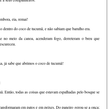
mbora, eia, remai!
ho dentro do coco de tucumã, e não sabiam que barulho era.
se no meio da canoa, acenderam fogo, derreteram o breu que
 escureceu.
a, já sabe que abrimos o coco de tucumã!
:
ã. Então, todas as coisas que estavam espalhadas pelo bosque se
transformaram em patos e em peixes. Do paneiro gerou-se a onça;