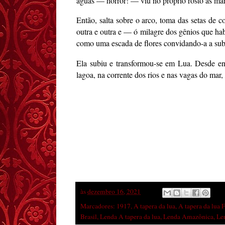
águas — horror! — viu no próprio rosto as ma
Então, salta sobre o arco, toma das setas de 
outra e outra e — ó milagre dos gênios que h
como uma escada de flores convidando-a a sub
Ela subiu e transformou-se em Lua. Desde entã
lagoa, na corrente dos rios e nas vagas do mar
às
dezembro 16, 2021
Marcadores:
1917
,
A tapera da lua
,
A tapera da lua 
Brasil
,
Lenda A tapera da lua
,
Lenda Amazônica
,
Len