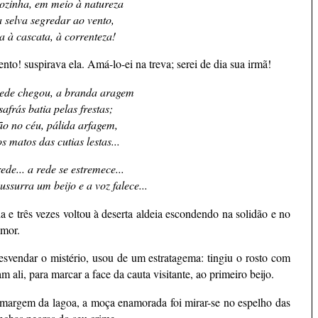
ozinha, em meio à natureza
 selva segredar ao vento,
la à cascata, à correnteza!
o! suspirava ela. Amá-lo-ei na treva; serei de dia sua irmã!
ede chegou, a branda aragem
afrás batia pelas frestas;
ão no céu, pálida arfagem,
s matos das cutias lestas...
ede... a rede se estremece...
surra um beijo e a voz falece...
 e três vezes voltou à deserta aldeia escondendo na solidão e no
amor.
svendar o mistério, usou de um estratagema: tingiu o rosto com
 ali, para marcar a face da cauta visitante, ao primeiro beijo.
à margem da lagoa, a moça enamorada foi mirar-se no espelho das