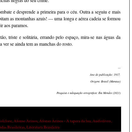
nchas negras do seu crime.
combate e desprende a primeira para o céu. Outra a seguiu e mais
abitam as montanhas azuis! — uma longa e aérea cadeia se formou
ir aos paramos.
o, triste e solitária, errando pelo espaço, mira-se nas águas da
, a ver se ainda tem as manchas do rosto.
---
Ano de publicação: 1917.
Origem: Brasil (Manaus)
Pesquisa e adequação ortográfica: Iba Mendes (2021)
Folclore
,
Afonso Arinos
,
Afonso Arinos - A tapera da lua
,
Audiolivro
,
das Brasileiras
,
Literatura Brasileira