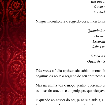
Em que s
Ouviu a
A estre
Ninguém conhecerá o segredo desse meu torment
Quando à r
Do sass
Escurid
Saltos no
E toca a r
— Quem és? Sus
Três vezes a índia apaixonada subiu a montanha
negrume da noite o segredo do seu criminoso 
Mas na última vez o moço gentio, querendo de
as tintas do urucum e do jenipapo, que vicejavam
E quando ao nascer do sol, já na sua aldeia, 