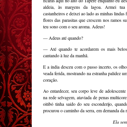
ficarás aqui no alto do Taperê enquanto eu de
aldeia, às margens da lagoa. Armei tua
castanheiros e deixei ao lado as minhas lindas 
flores das parasitas que crescem nos ramos su
teu sono com o seu aroma. Adeus!
— Adeus até quando?
— Até quando te acordarem os mais belos 
cantando à luz da manhã.
E a índia desceu com o passo incerto, os olhos
veada ferida, mostrando na estranha palidez u
coração.
Ao entardecer, seu corpo leve de adolescente
na rede selvagem, ataviada de penas multicores
oitibó tinha saído do seu esconderijo, quand
procurou o caminho da serra, em demanda da r
Ela sen