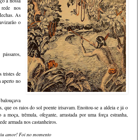
sço à nossa
 rede nos
flechas. As
avizarão o
pássaros,
 tristes de
m aperto no
 balouçava
, que os raios do sol poente irisavam. Enoitou-se a aldeia e já o
o a moça, trêmula, ofegante, arrastada por uma força estranha,
ede armada nos castanheiros.
tiu amor! Foi no momento